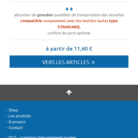
absorber de
grandes
quantités de transpiration des aisselles
compatible
uniquement avec les textiles laulas
type
STANDARD,
confort de port optimal
à partir de 11,60 €
VERS LES ARTICLES
Shop
Les produits
À propos
Contact
FAQ - questions fréquemment posées