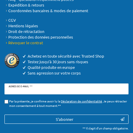
Expédition & retours
Coordonnées bancaires & modes de paiement
CGV
Mentions légales
Droit de rétractation
Protection des données personnelles
Révoquer le contrat
Achetez en toute sécurité avec Trusted Shop
Testez jusqu’à 30 jours sans risques
Qualité produite en europe
Sans agression sur votre corps
Ceres::Template.newsletterHoneypotLabel
ADRESSE E-MAIL **
Par la présente, je confirme avoir lu la
Déclaration de confidentialité
. Je peux rétracter
mon consentement à tout moment.**
S’abonner
** Il s’agit d’un champ obligatoire.