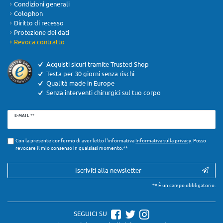
Condizioni generali
Colophon
Diritto di recesso
Protezione dei dati
Revoca contratto
Acquisti sicuri tramite Trusted Shop
Testa per 30 giorni senza rischi
Qualità made in Europe
Senza interventi chirurgici sul tuo corpo
Ceres::Template.newsletterHoneypotLabel
E-MAIL **
Con la presente confermo di aver letto l'informativa
Informativa sulla privacy
. Posso
revocare il mio consenso in qualsiasi momento.**
Iscriviti alla newsletter
** È un campo obbligatorio.
SEGUICI SU