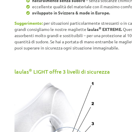
naturalmente senza sudore
– senza sostanze chimiche
eccellente qualità del materiale con il massimo comfo
sviluppato in Svizzera & made in Europe.
Suggerimento:
per situazioni particolarmente stressanti o in c
®
grandi consigliamo le nostre magliette
laulas
EXTREME.
Quest
assorbenti molto grandi e sostituibili – per una protezione al 1
quantità di sudore. Se hai a portata di mano entrambe le maglie
puoi superare in sicurezza ogni situazione immaginabile.
®
laulas
LIGHT offre 3 livelli di sicurezza