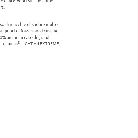
 o interventi sul tuo corpo.
rt.
aso di macchie di sudore molto
i punti di forza sono i cuscinetti
00% anche in caso di grandi
®
tte laulas
LIGHT ed EXTREME,