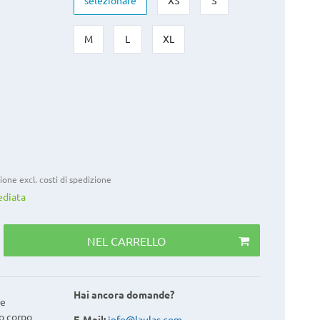
selezionare
XS
S
M
L
XL
zione excl.
costi di spedizione
ediata
NEL CARRELLO
Hai ancora domande?
re
io corpo
E-Mail:
info@laulas.com