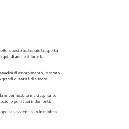
pelle, questo materiale trasporta
 quindi anche ridurre la
pacità di assorbimento, lo strato
 grandi quantità di sudore
ida impermeabile ma traspirante
tezione per i tuoi indumenti.
appolato avviene solo in minima