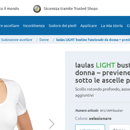
tto il mondo
Sicurezza tramite
Trusted Shops
e ascellare
Incontinenza
Sudore dei piedi
Applicare
La mia storia
C
Sudorazione ascellare
Donne
laulas LIGHT bustino funzionale da donna – previene macchie di sudore sotto le ascelle piccole e gran
laulas
LIGHT
bust
donna – previene
sotto le ascelle 
Scollo rotondo profondo, asso
aggiuntivi
Numero articolo
W-LI-WH-bustier
Colore:
selezionare