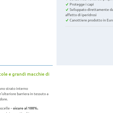
Protegge i capi
Sviluppato direttamente da
affetto di iperidrosi
Canottiere prodotto in Eur
cole e grandi macchie di
uno strato interno
ulteriore barriera in tessuto a
dore.
scelle –
sicuro al 100%.