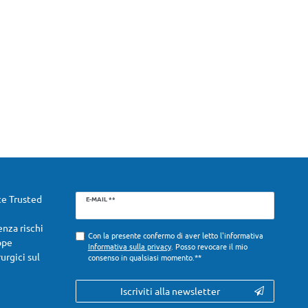
Ceres::Template.newsletterHoneypotLabel
te Trusted
E-MAIL **
enza rischi
Con la presente confermo di aver letto l'informativa
ope
Informativa sulla privacy
. Posso revocare il mio
urgici sul
consenso in qualsiasi momento.**
Iscriviti alla newsletter