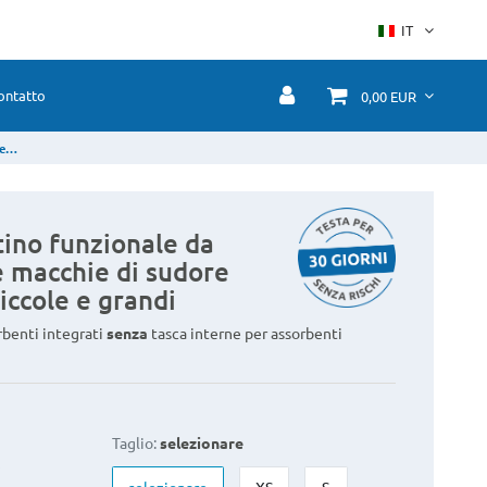
IT
ontatto
0,00 EUR
di
ino funzionale da
 macchie di sudore
piccole e grandi
rbenti integrati
senza
tasca interne per assorbenti
Taglio:
selezionare