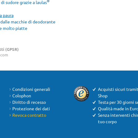
®
di sudore grazie a laulas
a paura
e dalle macchie di deodorante
re molto piatte
tti (GPSR)
s.com
Condizioni generali
Acquisti sicuri trami
Colophon
Shop
Diritto di recesso
Testa per 30 giorni s
Protezione dei dati
Qualità made in Eur
Revoca contratto
Senza interventi chir
tuo corpo