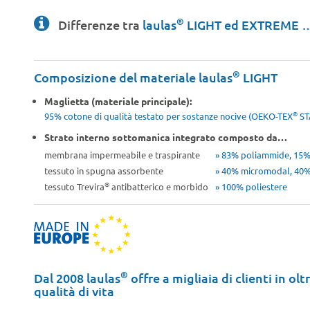
®
Differenze tra
laulas
LIGHT ed EXTREME 
®
Composizione del materiale laulas
LIGHT
Maglietta (materiale principale):
®
95% cotone di qualità testato per sostanze nocive (OEKO-TEX
ST
Strato interno sottomanica integrato composto da…
membrana impermeabile e traspirante
» 83% poliammide, 15% 
tessuto in spugna assorbente
» 40% micromodal, 40%
®
tessuto Trevira
antibatterico e morbido
» 100% poliestere
®
Dal 2008 laulas
offre a migliaia di clienti in ol
qualità di vita