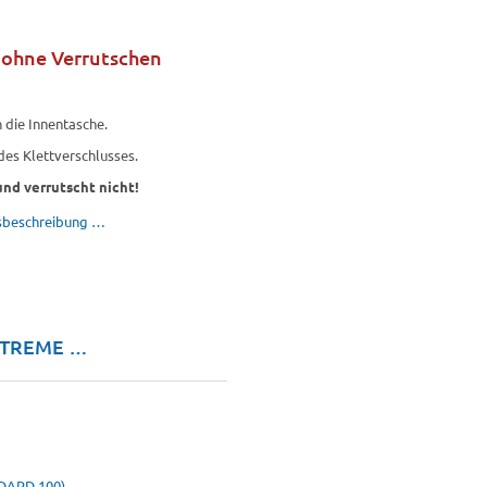
 ohne Verrutschen
 die Innentasche.
es Klettverschlusses.
und verrutscht nicht!
gsbeschreibung …
EXTREME …
ARD 100)