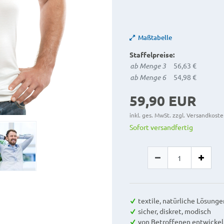
Maßtabelle
Staffelpreise:
ab Menge 3
56,63 €
ab Menge 6
54,98 €
59,90 EUR
inkl. ges. MwSt. zzgl.
Versandkoste
Sofort versandfertig
textile, natürliche Lösunge
sicher, diskret, modisch
von Betroffenen entwickel