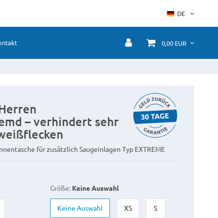
DE
ontakt
0,00 EUR
Herren
emd – verhindert sehr
weißflecken
nnentasche für zusätzlich Saugeinlagen Typ EXTREME
Größe:
Keine Auswahl
Keine Auswahl
XS
S