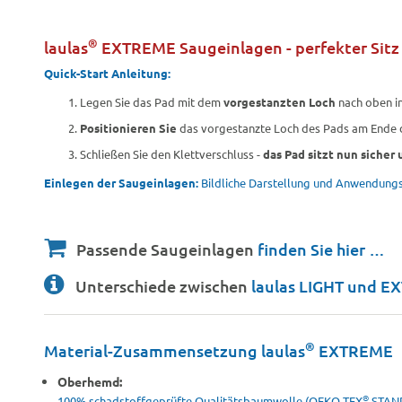
®
laulas
EXTREME Saugeinlagen - perfekter Sitz
Quick-Start Anleitung:
Legen Sie das Pad mit dem
vorgestanzten Loch
nach oben in
Positionieren Sie
das vorgestanzte Loch des Pads am Ende d
Schließen Sie den Klettverschluss -
das Pad sitzt nun sicher 
Einlegen der Saugeinlagen:
Bildliche Darstellung und Anwendun
Passende Saugeinlagen
finden Sie hier …
Unterschiede zwischen
laulas LIGHT und 
®
Material-Zusammensetzung laulas
EXTREME
Oberhemd:
®
100% schadstoffgeprüfte Qualitätsbaumwolle (OEKO-TEX
STAND