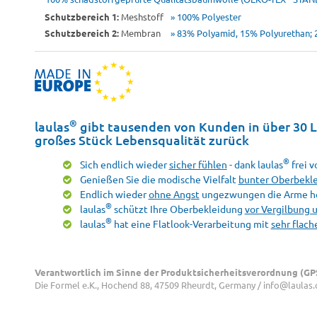
Schutzbereich 1:
Meshstoff
» 100% Polyester
Schutzbereich 2:
Membran
» 83% Polyamid, 15% Polyurethan; 
®
laulas
gibt tausenden von Kunden in über 30 L
großes Stück Lebensqualität zurück
®
Sich endlich wieder
sicher fühlen
- dank laulas
frei 
Genießen Sie die modische Vielfalt
bunter Oberbekl
Endlich wieder
ohne Angst
ungezwungen die Arme h
®
laulas
schützt Ihre Oberbekleidung
vor Vergilbung 
®
laulas
hat eine Flatlook-Verarbeitung mit
sehr flac
Verantwortlich im Sinne der Produktsicherheitsverordnung (GP
Die Formel e.K., Hochend 88, 47509 Rheurdt, Germany / info@laulas