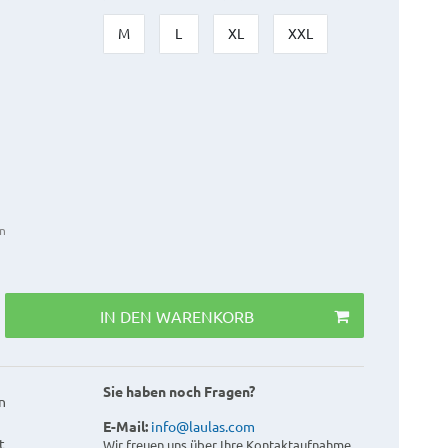
M
L
XL
XXL
n
IN DEN WARENKORB
Sie haben noch Fragen?
n
E-Mail:
info@laulas.com
t
Wir freuen uns über Ihre Kontaktaufnahme