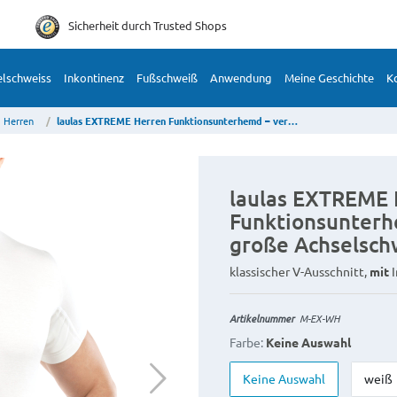
Sicherheit durch
Trusted Shops
lschweiss
Inkontinenz
Fußschweiß
Anwendung
Meine Geschichte
K
Herren
laulas EXTREME Herren Funktionsunterhemd – verhindert sehr große Achselschweißflecken
laulas EXTREME 
Funktionsunterh
große Achselsch
klassischer V-Ausschnitt,
mit
I
Artikelnummer
M-EX-WH
Farbe:
Keine Auswahl
Keine Auswahl
weiß