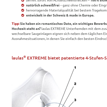
befreit sofort von Achselschweißflecken –
100% siche
natürlich schweißfrei
– ganz ohne Chemie oder Eingrif
hervorragende Materialqualität bei bestem Tragekomf
entwickelt in der Schweiz & made in Europe.
Tipp:
Sie haben ein romantisches Date, ein wichtiges Bewerb
Hochzeit steht an?
laulas EXTREME Unterhemden mit dem zusät
wechselbare Saugeinlagen eignen sich neben dem täglichen Ein
Ausnahmesituationen, in denen Sie einfach den besten Eindruck
®
laulas
EXTREME bietet patentierte 4-Stufen-S