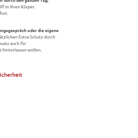
r durch den ganzen Tag.
f in Ihren Körper.
ort.
ungsgespräch oder die eigene
zlichen Extra-Schutz durch
satz auch für
 hinterlassen wollen.
icherheit