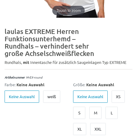
Touch to zoom
laulas EXTREME Herren
Funktionsunterhemd –
Rundhals – verhindert sehr
große Achselschweißflecken
Rundhals,
mit
Innentasche für zusätzlich Saugeinlagen Typ EXTREME
Artikelnummer
M-EX-round
Farbe:
Keine Auswahl
Größe:
Keine Auswahl
Keine Auswahl
weiß
Keine Auswahl
XS
S
M
L
XL
XXL