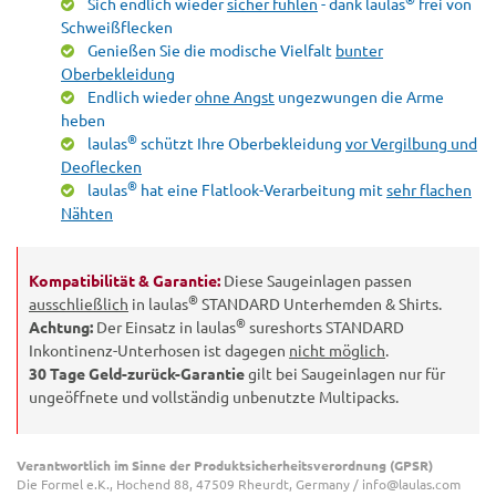
Sich endlich wieder
sicher fühlen
- dank laulas
frei von
Schweißflecken
Genießen Sie die modische Vielfalt
bunter
Oberbekleidung
Endlich wieder
ohne Angst
ungezwungen die Arme
heben
®
laulas
schützt Ihre Oberbekleidung
vor Vergilbung und
Deoflecken
®
laulas
hat eine Flatlook-Verarbeitung mit
sehr flachen
Nähten
Kompatibilität & Garantie:
Diese Saugeinlagen passen
®
ausschließlich
in laulas
STANDARD Unterhemden & Shirts.
®
Achtung:
Der Einsatz in laulas
sureshorts STANDARD
Inkontinenz-Unterhosen ist dagegen
nicht möglich
.
30 Tage Geld-zurück-Garantie
gilt bei Saugeinlagen nur für
ungeöffnete und vollständig unbenutzte Multipacks.
Verantwortlich im Sinne der Produktsicherheitsverordnung (GPSR)
Die Formel e.K., Hochend 88, 47509 Rheurdt, Germany / info@laulas.com