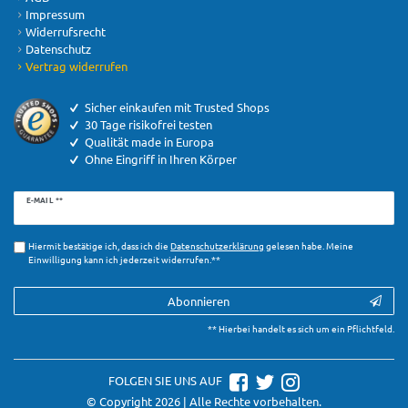
Impressum
Widerrufsrecht
Datenschutz
Vertrag widerrufen
Sicher einkaufen mit Trusted Shops
30 Tage risikofrei testen
Qualität made in Europa
Ohne Eingriff in Ihren Körper
Newsletter
E-MAIL **
Honig
Hiermit bestätige ich, dass ich die
Daten­schutz­erklärung
gelesen habe. Meine
Einwilligung kann ich jederzeit widerrufen.**
Abonnieren
** Hierbei handelt es sich um ein Pflichtfeld.
FOLGEN SIE UNS AUF
© Copyright 2026 | Alle Rechte vorbehalten.